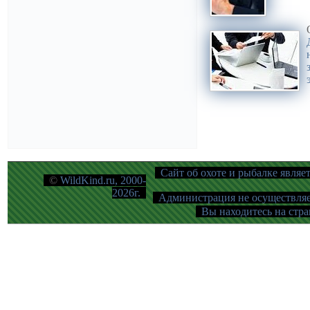
Сайт об охоте и рыбалке являе
©
WildKind.ru, 2000-
2026г.
Администрация не осуществляет
Вы находитесь на стра