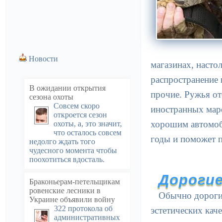
Новости
магазинах, насто
распространение 
В ожидании открытия
прочие. Ружья от
сезона охоты
Совсем скоро
иностранных маро
откроется сезон
хорошим автомоби
охоты, а, это значит,
что осталось совсем
годы и поможет 
недолго ждать того
чудесного момента чтобы
поохотиться вдосталь.
Дорогие
Браконьерам-петельщикам
ровенские лесники в
Обычно дорогие
Украине объявили войну
322 протокола об
эстетических кач
административных