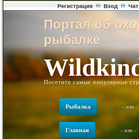
Регистрация
Вход
Чат
Портал об охо
рыбалке
Wildkin
Посетите самые популярные стр
Рыбалка
– или 
Главная
– или –