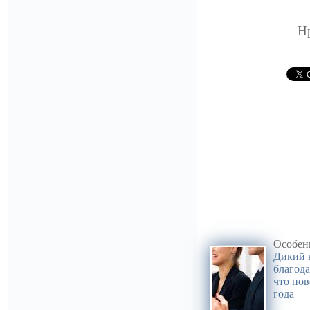
Н
Особенн
Дикий к
благода
что пов
года