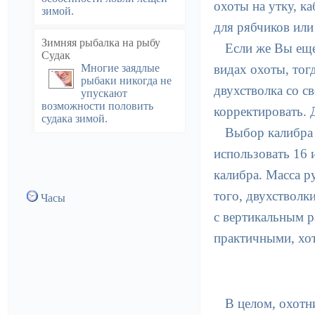
охоты на утку, к
зимой.
для рябчиков или
Зимняя рыбалка на рыбу
Если же Вы еще
Судак
Многие заядлые
видах охоты, тог
рыбаки никогда не
двухстволка со с
упускают
возможности половить
корректировать. 
судака зимой.
Выбор калибра 
использовать 16 
калибра. Масса р
того, двухстволк
Часы
с вертикальным 
практичными, хот
В целом, охотн