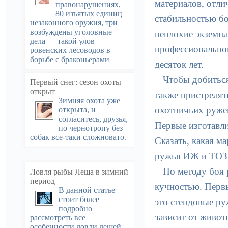
материалов, отли
правонарушениях,
80 изъятых единиц
стабильностью бо
незаконного оружия, три
возбуждены уголовные
неплохие экземпл
дела — такой улов
профессиональной
ровенских лесоводов в
борьбе с браконьерами
десяток лет.
Чтобы добиться
Первый снег: сезон охоты
открыт
также пристрелят
Зимняя охота уже
охотничьих руже
открыта, и
согласитесь, друзья,
Первые изготавли
по чернотропу без
собак все-таки сложновато.
Сказать, какая м
ружья ИЖ и ТОЗ 
По методу боя
Ловля рыбы Леща в зимний
период
кучностью. Перв
В данной статье
стоит более
это стендовые ру
подробно
зависит от живот
рассмотреть все
особенности ловли лещей