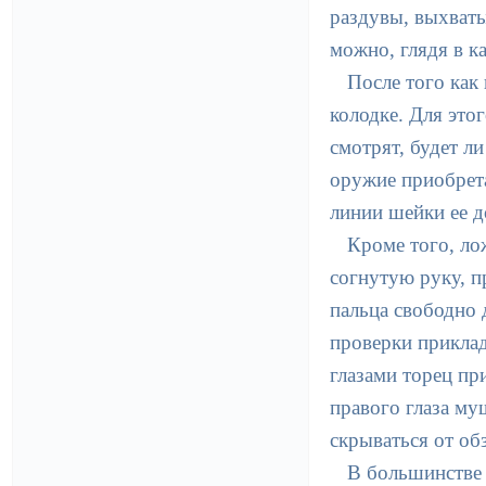
раздувы, выхваты
можно, глядя в к
После того как
колодке. Для это
смотрят, будет ли
оружие приобрета
линии шейки ее 
Кроме того, ло
согнутую руку, п
пальца свободно 
проверки приклад
глазами торец пр
правого глаза му
скрываться от об
В большинстве 