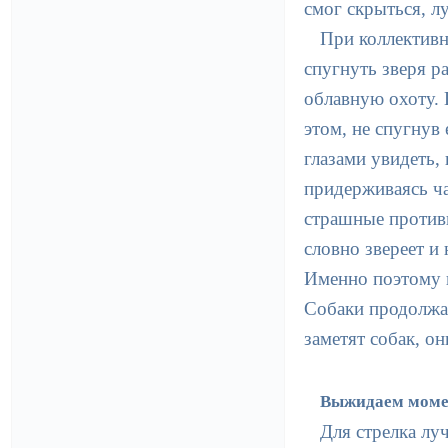
смог скрыться, л
При коллективн
спугнуть зверя р
облавную охоту. Г
этом, не спугнув
глазами увидеть, 
придерживаясь ча
страшные противн
словно звереет и
Именно поэтому н
Собаки продолжаю
заметят собак, он
Выжидаем моме
Для стрелка лу