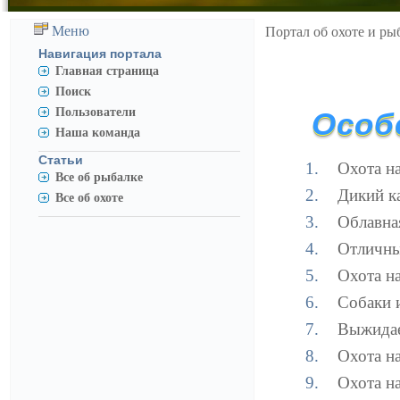
Меню
Портал об охоте и ры
Навигация портала
Главная страница
Поиск
Пользователи
Особ
Наша команда
Статьи
Охота на
Все об рыбалке
Дикий к
Все об охоте
Облавная
Отличны
Охота на
Собаки и
Выжидае
Охота на
Охота на