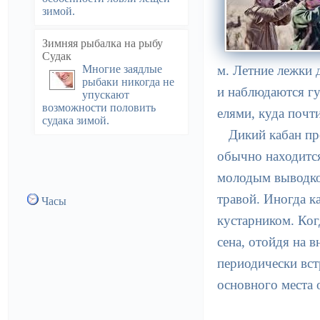
зимой.
Зимняя рыбалка на рыбу
Судак
Многие заядлые
м. Летние лежки 
рыбаки никогда не
и наблюдаются гу
упускают
возможности половить
елями, куда почт
судака зимой.
Дикий кабан пр
обычно находится
молодым выводком
травой. Иногда к
Часы
кустарником. Ког
сена, отойдя на 
периодически вст
основного места 