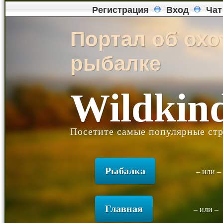
Регистрация
Вход
Чат
Портал об охо
рыбалке
Wildkin
Посетите самые популярные стр
Рыбалка
– или 
Главная
– или –