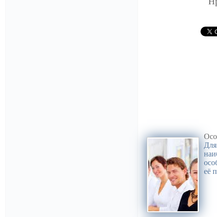
Н
Осо
Для
наи
осо
её 