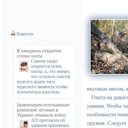
Новости
В ожидании открытия
сезона охоты
Совсем скоро
откроется сезон
охоты, а, это значит,
что осталось совсем
недолго ждать того
чудесного момента чтобы
вкусным мясом, к
поохотиться вдосталь.
Охота на диког
Браконьерам-петельщикам
умения. Чтобы т
ровенские лесники в
особенности пове
Украине объявили войну
322 протокола об
оружия. Следует 
административных