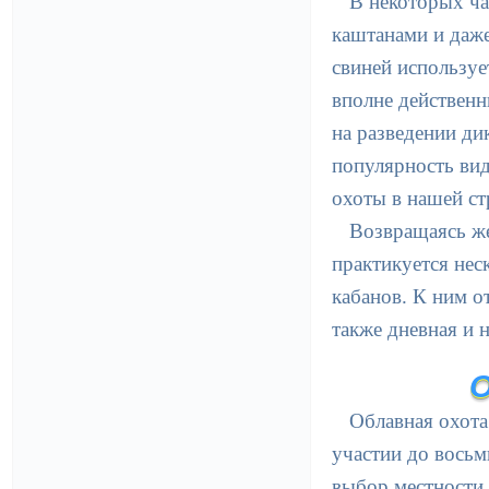
В некоторых ча
каштанами и даже
свиней используе
вполне действенн
на разведении ди
популярность вид
охоты в нашей ст
Возвращаясь же
практикуется нес
кабанов. К ним от
также дневная и н
О
Облавная охота
участии до восьм
выбор местности 