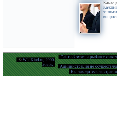
Какое р
Каждый
занимат
вопросо
Сайт об охоте и рыбалке являе
©
WildKind.ru, 2000-
2026г.
Администрация не осуществляет
Вы находитесь на страниц