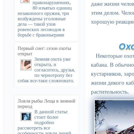
правонарушениях,
даже жизни челов
80 изъятых единиц
этим делом. Чело
незаконного оружия, три
возбуждены уголовные
хорошую реакцию
дела — такой улов
ровенских лесоводов в
борьбе с браконьерами
Ох
Первый снег: сезон охоты
открыт
Некоторые охот
Зимняя охота уже
кабана. В обычно
открыта, и
согласитесь, друзья,
кустарников, за
по чернотропу без
собак все-таки сложновато.
жизни дикого каб
растительность.
Ловля рыбы Леща в зимний
период
В данной статье
стоит более
подробно
рассмотреть все
особенности ловли лещей