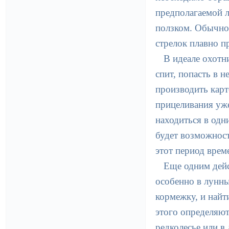
предполагаемой л
ползком. Обычно 
стрелок плавно п
В идеале охотн
спит, попасть в 
производить карт
прицеливания уже
находиться в одн
будет возможност
этот период врем
Еще одним дейс
особенно в лунны
кормежку, и найт
этого определяют
редколесье или в