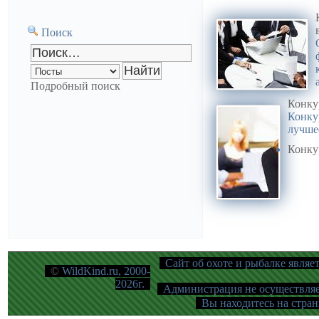
Поиск
Подробный поиск
Конку
Конку
лучше
Конку
Сайт об охоте и рыбалке являе
©
WildKind.ru, 2000-
2026г.
Администрация не осуществляет
Вы находитесь на стран