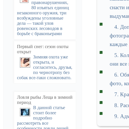
правонарушениях,
снасти 
80 изъятых единиц
незаконного оружия, три
выдуман
возбуждены уголовные
дела — такой улов
4. До
ровенских лесоводов в
борьбе с браконьерами
фотогра
каждые 
Первый снег: сезон охоты
открыт
5. Ко
Зимняя охота уже
открыта, и
они все
согласитесь, друзья,
по чернотропу без
6. Об
собак все-таки сложновато.
фото, к
7. Кр
Ловля рыбы Леща в зимний
период
8. Рас
В данной статье
стоит более
9. Ад
подробно
рассмотреть все
особенности ловли лещей