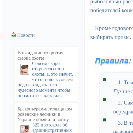
рыболовный расск
победителей конк
Кроме годового
Новости
выбирать призы.
В ожидании открытия
сезона охоты
Правила:
Совсем скоро
откроется сезон
охоты, а, это значит,
что осталось совсем
1. Те
недолго ждать того
чудесного момента чтобы
Лучше в
поохотиться вдосталь.
2. Са
Браконьерам-петельщикам
передра
ровенские лесники в
Украине объявили войну
3. В т
322 протокола об
административных
названи