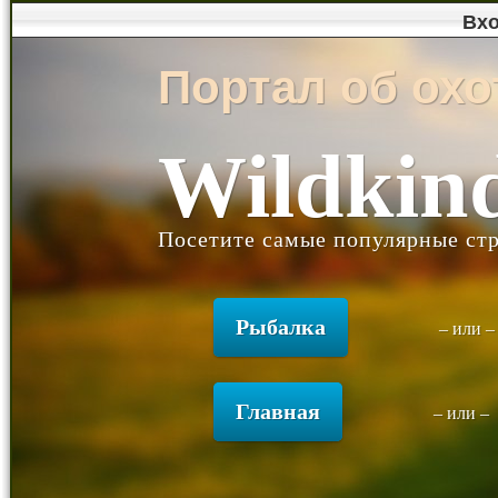
Вх
Портал об охо
Wildkin
Посетите самые популярные ст
Рыбалка
– или 
Главная
– или –