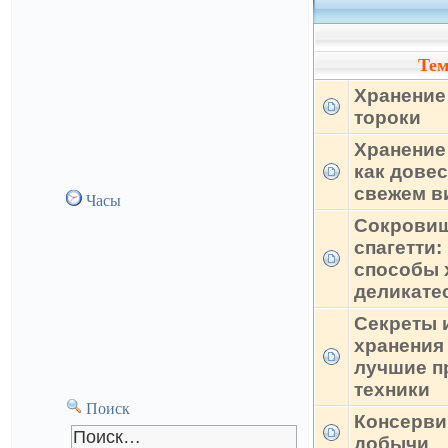
Те
Хранение 
тороки
Хранение
как довес
свежем в
Часы
Сокровищ
спагетти
способы 
деликате
Секреты 
хранения
лучшие п
техники
Поиск
Консерви
добычи