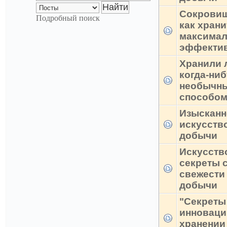
Сокровищ
Подробный поиск
как хран
максима
эффекти
Хранили 
когда-ни
необычн
способо
Изысканн
искусств
добычи
Искусств
секреты 
свежести 
добычи
"Секреты
инноваци
хранении