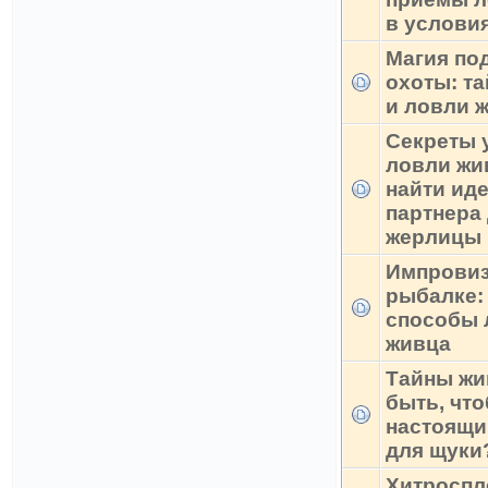
в услови
Магия по
охоты: т
и ловли 
Секреты 
ловли жив
найти ид
партнера
жерлицы
Импровиз
рыбалке:
способы 
живца
Тайны жи
быть, что
настоящи
для щуки
Хитроспл