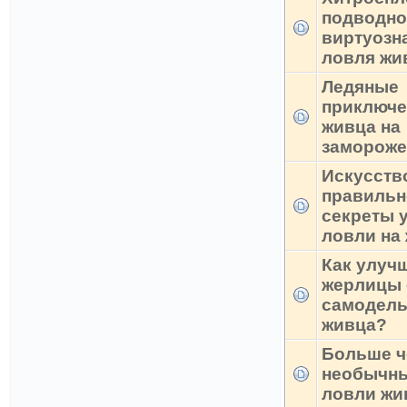
подводно
виртуозн
ловля жи
Ледяные
приключе
живца на
замороже
Искусств
правильн
секреты 
ловли на
Как улуч
жерлицы
самодель
живца?
Больше ч
необычн
ловли жи