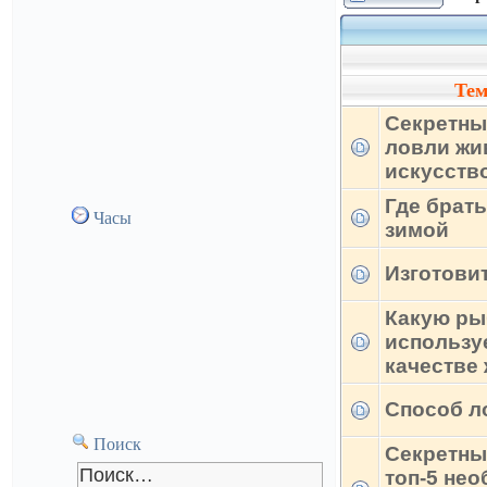
Те
Секретны
ловли жи
искусств
Где брат
Часы
зимой
Изготови
Какую ры
использу
качестве
Способ л
Поиск
Секретны
топ-5 не