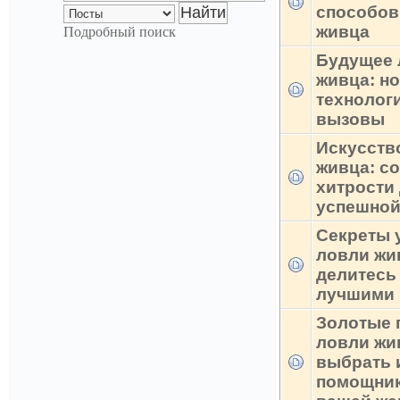
способов
живца
Подробный поиск
Будущее 
живца: н
технолог
вызовы
Искусств
живца: с
хитрости
успешной
Секреты 
ловли жи
делитесь
лучшими 
Золотые 
ловли жив
выбрать 
помощник