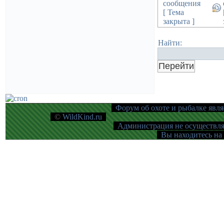
сообщения
[ Тема
закрыта ]
Найти:
Форум об охоте и рыбалке явля
©
WildKind.ru
Администрация не осуществляе
Вы находитесь на 