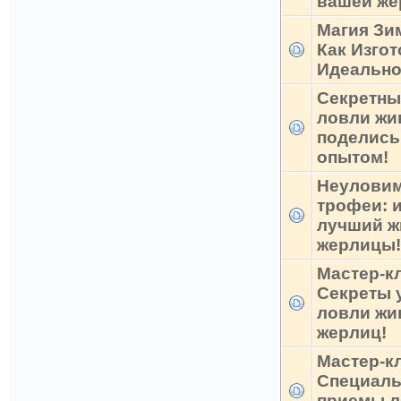
вашей ж
Магия Зи
Как Изго
Идеально
Секретны
ловли жи
поделись
опытом!
Неулови
трофеи: 
лучший ж
жерлицы!
Мастер-к
Секреты 
ловли жи
жерлиц!
Мастер-к
Специал
приемы л