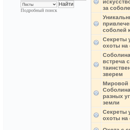
искусств
за собол
Подробный поиск
Уникальн
привлече
соболей к
Секреты 
охоты на
Соболина
встреча с
таинстве
зверем
Мировой 
Соболина
разных у
земли
Секреты 
охоты на
Охота с 