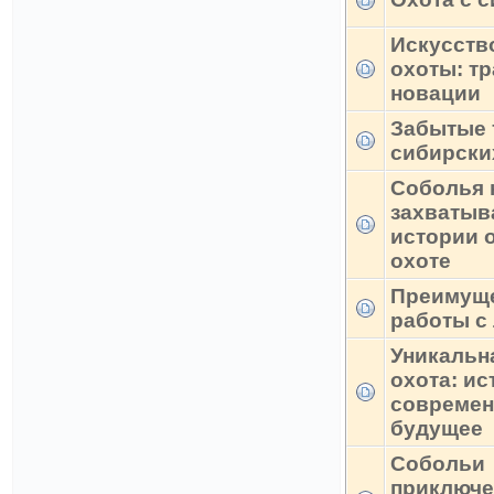
Искусств
охоты: т
новации
Забытые 
сибирски
Соболья 
захваты
истории 
охоте
Преимущ
работы с
Уникальн
охота: ис
современ
будущее
Собольи
приключе