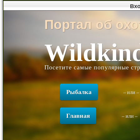
Вх
Портал об охо
Wildkin
Посетите самые популярные ст
Рыбалка
– или 
Главная
– или –