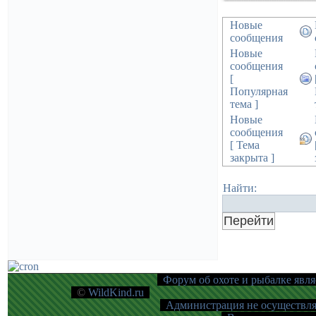
Новые
сообщения
Новые
сообщения
[
Популярная
тема ]
Новые
сообщения
[ Тема
закрыта ]
Найти:
Форум об охоте и рыбалке явля
©
WildKind.ru
Администрация не осуществляе