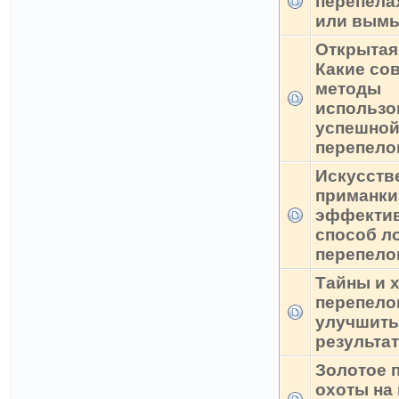
перепела
или вым
Открытая
Какие со
методы
использо
успешной
перепело
Искусств
приманки
эффекти
способ л
перепело
Тайны и 
перепелов
улучшить
результа
Золотое 
охоты на 