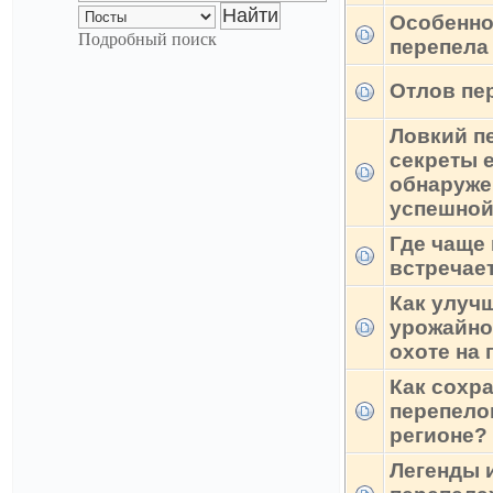
Особенно
Подробный поиск
перепела
Отлов пе
Ловкий п
секреты 
обнаруже
успешной
Где чаще 
встречае
Как улуч
урожайно
охоте на
Как сохр
перепело
регионе?
Легенды 