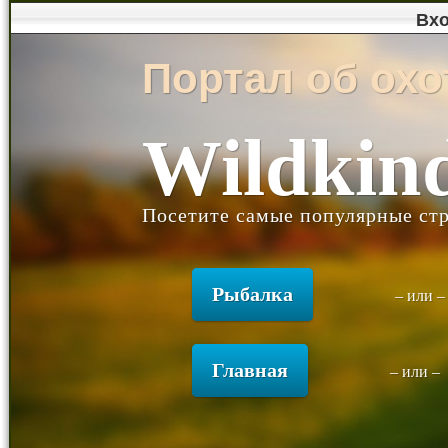
Вх
Портал об охо
Wildkin
Посетите самые популярные ст
Рыбалка
– или 
Главная
– или –