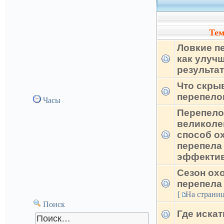
Те
Ловкие п
как улуч
результа
Что скры
перепело
Часы
Перепело
великоле
способ о
перепела
эффекти
Сезон ох
перепела
[
На страни
Поиск
Где искат