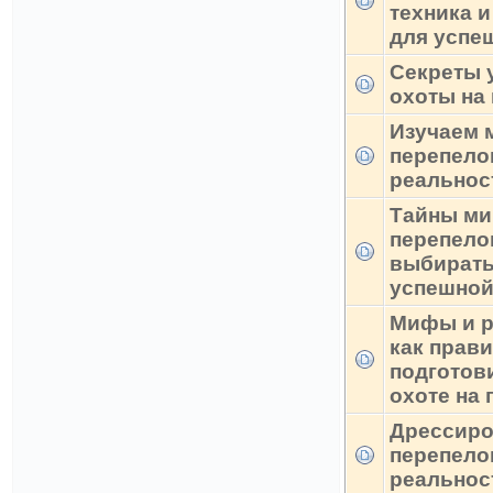
техника и
для успе
Секреты 
охоты на
Изучаем 
перепелов
реальнос
Тайны ми
перепелов
выбирать
успешной
Мифы и р
как прав
подготов
охоте на
Дрессиро
перепело
реальнос