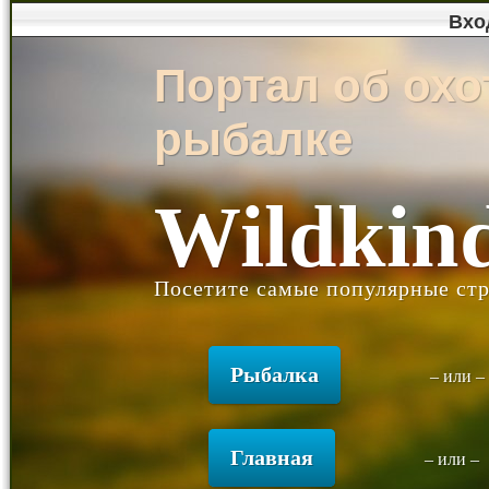
Вхо
Портал об охо
рыбалке
Wildkin
Посетите самые популярные стр
Рыбалка
– или 
Главная
– или –