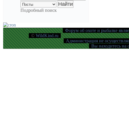
Подробный поиск
Форум об охоте и рыбалке являе
©
WildKind.ru
Администрация не осуществляет
Вы находитесь на с